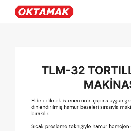
Skip
to
content
TLM-32 TORTIL
MAKİNA
Elde edilmek istenen ürün çapına uygun gr
dinlendirilmiş hamur bezeleri sırasıyla ma
bırakılır.
Sıcak presleme tekniğiyle hamur homojen ol