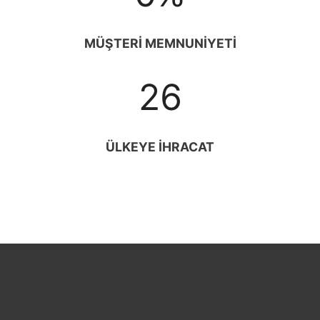
%
MÜŞTERİ MEMNUNİYETİ
2
26
6
ÜLKEYE İHRACAT