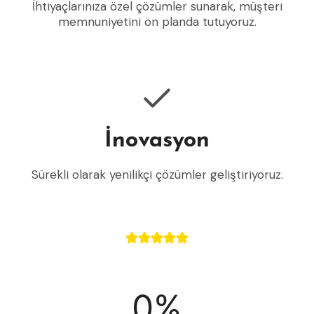
İhtiyaçlarınıza özel çözümler sunarak, müşteri
memnuniyetini ön planda tutuyoruz.
İnovasyon
Sürekli olarak yenilikçi çözümler geliştiriyoruz.
9
0%
9