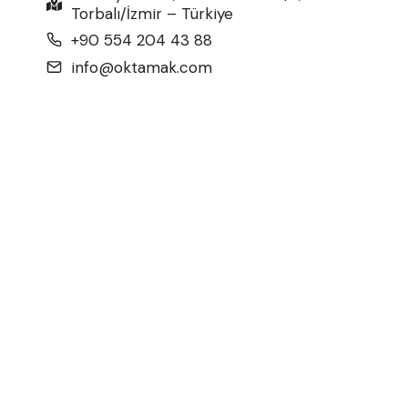
Torbalı/İzmir – Türkiye
+90 554 204 43 88
info@oktamak.com