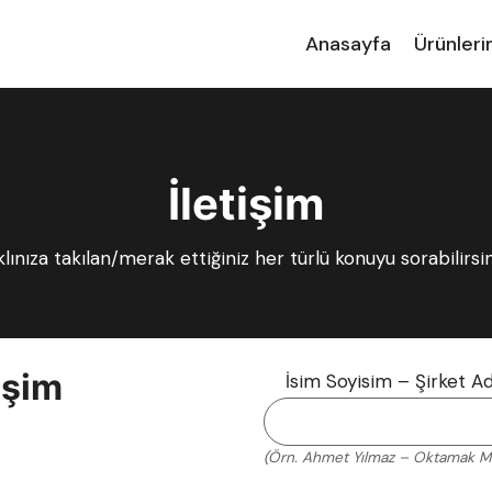
Anasayfa
Ürünleri
İletişim
lınıza takılan/merak ettiğiniz her türlü konuyu sorabilirsi
işim
İsim Soyisim – Şirket Ad
(Örn. Ahmet Yılmaz – Oktamak M