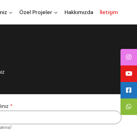
miz
Özel Projeler
Hakkımızda
İletişim
niz
ınız
*
akina)